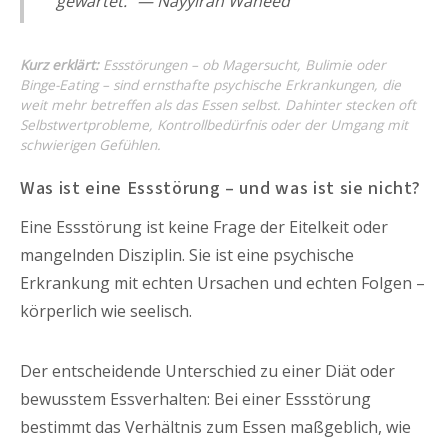
gewartet."
— Nayyirah Waheed
Kurz erklärt:
Essstörungen – ob Magersucht, Bulimie oder
Binge-Eating – sind ernsthafte psychische Erkrankungen, die
weit mehr betreffen als das Essen selbst. Dahinter stecken oft
Selbstwertprobleme, Kontrollbedürfnis oder der Umgang mit
schwierigen Gefühlen.
Was ist eine Essstörung – und was ist sie nicht?
Eine Essstörung ist keine Frage der Eitelkeit oder
mangelnden Disziplin. Sie ist eine psychische
Erkrankung mit echten Ursachen und echten Folgen –
körperlich wie seelisch.
Der entscheidende Unterschied zu einer Diät oder
bewusstem Essverhalten: Bei einer Essstörung
bestimmt das Verhältnis zum Essen maßgeblich, wie